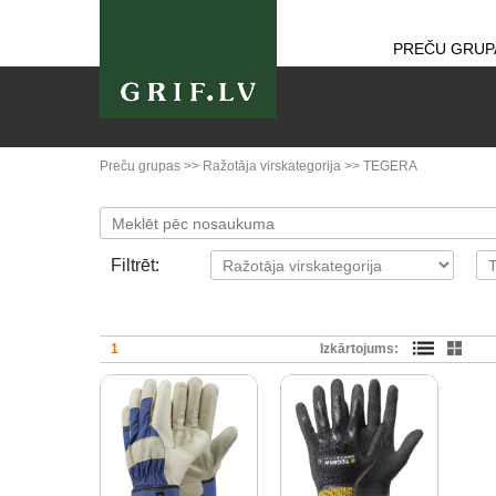
PREČU GRUP
Preču grupas
>>
Ražotāja virskategorija
>>
TEGERA
Filtrēt:
1
Izkārtojums: