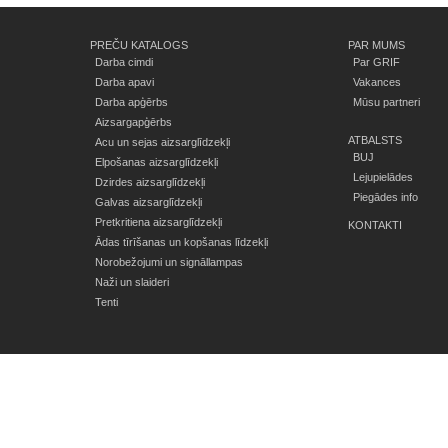
PREČU KATALOGS
PAR MUMS
Darba cimdi
Par GRIF
Darba apavi
Vakances
Darba apģērbs
Mūsu partneri
Aizsargapģērbs
ATBALSTS
Acu un sejas aizsarglīdzekļi
BUJ
Elpošanas aizsarglīdzekļi
Lejupielādes
Dzirdes aizsarglīdzekļi
Piegādes info
Galvas aizsarglīdzekļi
Pretkritiena aizsarglīdzekļi
KONTAKTI
Ādas tīrīšanas un kopšanas līdzekļi
Norobežojumi un signāllampas
Naži un slaideri
Tenti