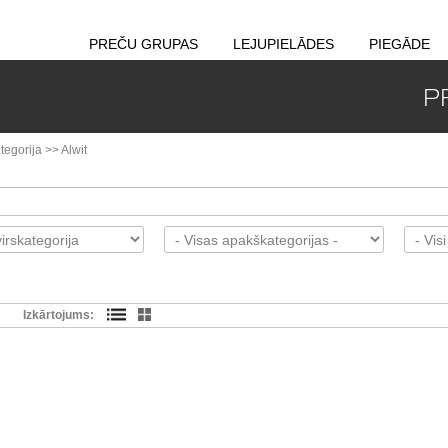
PREČU GRUPAS
LEJUPIELĀDES
PIEGĀDE
P
tegorija
>>
Alwit
Izkārtojums: