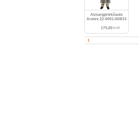
Aizsargpriekšauts
Aratex 22-0001.00/833
175,00
EUR
1