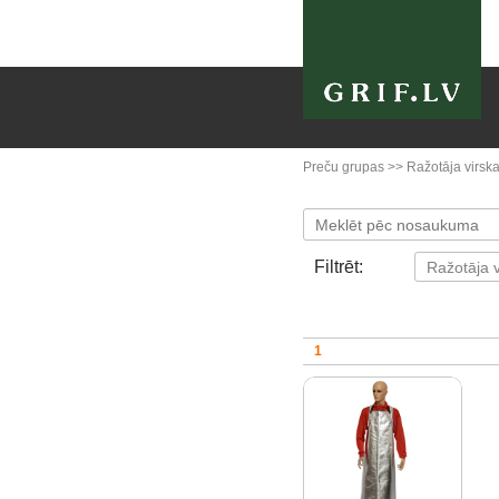
Preču grupas
>>
Ražotāja virska
Filtrēt:
1