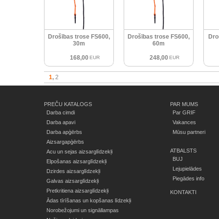
Drošības trose FS600,
Drošības trose FS600,
Dro
30m
60m
168,00
248,00
EUR
EUR
1
2
PREČU KATALOGS
PAR MUMS
Darba cimdi
Par GRIF
Darba apavi
Vakances
Darba apģērbs
Mūsu partneri
Aizsargapģērbs
ATBALSTS
Acu un sejas aizsarglīdzekļi
BUJ
Elpošanas aizsarglīdzekļi
Lejupielādes
Dzirdes aizsarglīdzekļi
Piegādes info
Galvas aizsarglīdzekļi
Pretkritiena aizsarglīdzekļi
KONTAKTI
Ādas tīrīšanas un kopšanas līdzekļi
Norobežojumi un signāllampas