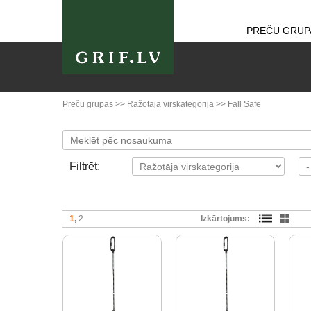
PREČU GRUP
Preču grupas
>>
Ražotāja virskategorija
>>
Fall Safe
Filtrēt:
1
2
Izkārtojums: