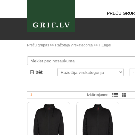
PREČU GRUP
Preču grupas
>>
Ražotāja virskategorija
>>
F.Engel
Filtrēt:
1
Izkārtojums: