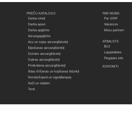
PREČU KATALOGS
PAR MUMS
Darba cimdi
Par GRIF
Darba apavi
Vakances
Darba apģērbs
Mūsu partneri
Aizsargapģērbs
ATBALSTS
Acu un sejas aizsarglīdzekļi
BUJ
Elpošanas aizsarglīdzekļi
Lejupielādes
Dzirdes aizsarglīdzekļi
Piegādes info
Galvas aizsarglīdzekļi
Pretkritiena aizsarglīdzekļi
KONTAKTI
Ādas tīrīšanas un kopšanas līdzekļi
Norobežojumi un signāllampas
Naži un slaideri
Tenti