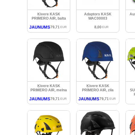
Ķivere KASK
Adaptors KASK
Au
PRIMERO AIR, balta
WAC00003
JAUNUMS
79,71
8,00
EUR
EUR
Ķivere KASK
Ķivere KASK
PRIMERO AIR, melna
PRIMERO AIR, zila
SU
JAUNUMS
JAUNUMS
79,71
79,71
EUR
EUR