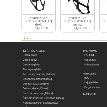
Ķivere KASK
Ķivere KASK
SUPERPLASMA AQ,
SUPERPLASMA AQ,
SU
dzelt.
melna
64,00
64,00
EUR
EUR
1
2
PREČU KATALOGS
PAR MUMS
Darba cimdi
Par GRIF
Darba apavi
Vakances
Darba apģērbs
Mūsu partneri
Aizsargapģērbs
ATBALSTS
Acu un sejas aizsarglīdzekļi
BUJ
Elpošanas aizsarglīdzekļi
Lejupielādes
Dzirdes aizsarglīdzekļi
Piegādes info
Galvas aizsarglīdzekļi
Pretkritiena aizsarglīdzekļi
KONTAKTI
Ādas tīrīšanas un kopšanas līdzekļi
Norobežojumi un signāllampas