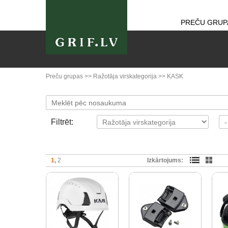
PREČU GRUP
Preču grupas
>>
Ražotāja virskategorija
>>
KASK
Filtrēt:
1
2
Izkārtojums: