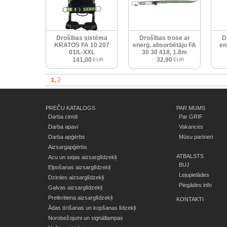
Drošības sistēma
Drošības trose ar
D
KRATOS FA 10 207
enerģ. absorbētāju FA
en
01/L-XXL
30 30 418, 1.8m
141,00
32,90
EUR
EUR
1
2
PREČU KATALOGS
PAR MUMS
Darba cimdi
Par GRIF
Darba apavi
Vakances
Darba apģērbs
Mūsu partneri
Aizsargapģērbs
ATBALSTS
Acu un sejas aizsarglīdzekļi
BUJ
Elpošanas aizsarglīdzekļi
Lejupielādes
Dzirdes aizsarglīdzekļi
Piegādes info
Galvas aizsarglīdzekļi
Pretkritiena aizsarglīdzekļi
KONTAKTI
Ādas tīrīšanas un kopšanas līdzekļi
Norobežojumi un signāllampas