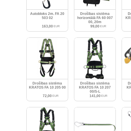
Autobloks 2m. FA 20
Drošības sistēma
D
503 02
horizontālā FA 60 007
KR
00, 20m
163,00
99,00
EUR
EUR
Drošības sistēma
Drošības sistēma
D
KRATOS FA 10 205 00
KRATOS FA 10 207
KR
00/S-L
72,00
141,00
EUR
EUR