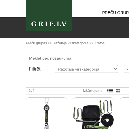
PREČU GRUP
Preču grupas
>>
Ražotāja virskategorija
>>
Kratos
Filtrēt:
1
2
Izkārtojums: