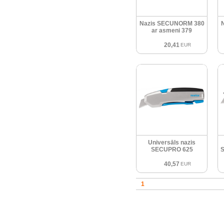
Nazis SECUNORM 380
ar asmeni 379
20,41
EUR
Universāls nazis
SECUPRO 625
40,57
EUR
1