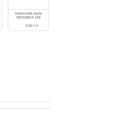
Universāls nazis
SECUMAX 150
3,54
EUR