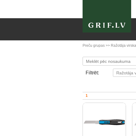
Preču grupas
>>
Ražotāja virska
Filtrēt:
1