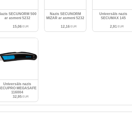
Nazis SECUNORM 500
Nazis SECUNORM
Universāls nazis
ar asmeni 5232
MIZAR ar asmeni 5232
SECUMAX 145
15,06
12,16
2,91
EUR
EUR
EUR
Universāls nazis
SECUPRO MEGASAFE
116004
32,95
EUR