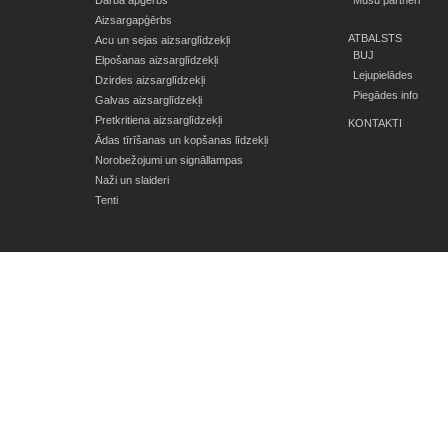
Darba apģērbs
Mūsu partneri
Aizsargapģērbs
ATBALSTS
Acu un sejas aizsarglīdzekļi
BUJ
Elpošanas aizsarglīdzekļi
Lejupielādes
Dzirdes aizsarglīdzekļi
Piegādes info
Galvas aizsarglīdzekļi
Pretkritiena aizsarglīdzekļi
KONTAKTI
Ādas tīrīšanas un kopšanas līdzekļi
Norobežojumi un signāllampas
Naži un slaideri
Tenti