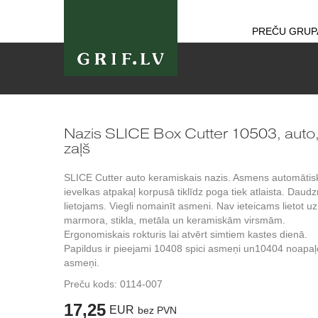
PREČU GRUP
Nazis SLICE Box Cutter 10503, auto
zaļš
SLICE Cutter auto keramiskais nazis. Asmens automātis
ievelkas atpakaļ korpusā tiklīdz poga tiek atlaista. Daudz
lietojams. Viegli nomainīt asmeni. Nav ieteicams lietot uz
marmora, stikla, metāla un keramiskām virsmām.
Ergonomiskais rokturis lai atvērt simtiem kastes dienā.
Papildus ir pieejami 10408 spici asmeņi un10404 noapaļo
asmeņi.
Preču kods:
0114-007
17,25
EUR
bez PVN