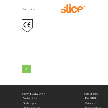
Ražotājs:
<
PREČU KATALOGS
PAR MUMS
Darba cimdi
Par GRIF
Darba apavi
Vakances