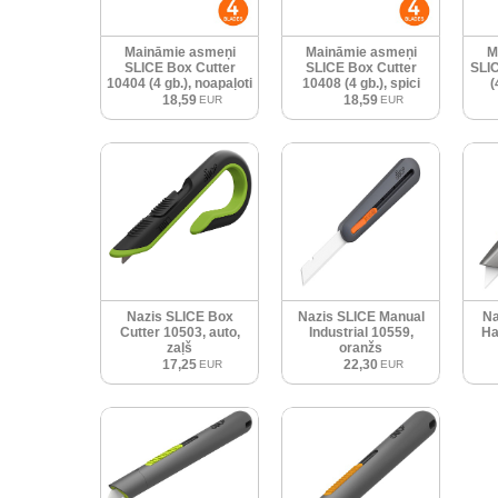
Maināmie asmeņi
Maināmie asmeņi
M
SLICE Box Cutter
SLICE Box Cutter
SLIC
10404 (4 gb.), noapaļoti
10408 (4 gb.), spici
(
18,59
18,59
EUR
EUR
Nazis SLICE Box
Nazis SLICE Manual
Na
Cutter 10503, auto,
Industrial 10559,
Ha
zaļš
oranžs
17,25
22,30
EUR
EUR