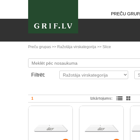
PREČU GRUP
Preču grupas
>>
Ražotāja virskategorija
>>
Slice
Filtrēt:
1
Izkārtojums: