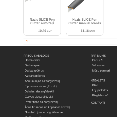
Nazis SLICE Pen
Nazis SLICE Pen
Cutter, auto zaļš
Cutter, manual oranžs
10,89
11,16
EUR
EUR
1
PREČU KATALOGS
PAR MUMS
Darba cimdi
Par GRIF
Darba apavi
Vakances
Darba apģērbs
Mūsu partneri
Aizsargapģērbs
ATBALSTS
Acu un sejas aizsarglīdzekļi
BUJ
Elpošanas aizsarglīdzekļi
Lejupielādes
Dzirdes aizsarglīdzekļi
Piegādes info
Galvas aizsarglīdzekļi
Pretkritiena aizsarglīdzekļi
KONTAKTI
Ādas tīrīšanas un kopšanas līdzekļi
Norobežojumi un signāllampas