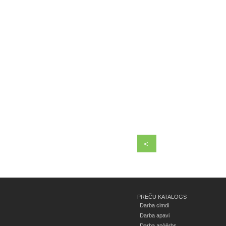
<
PREČU KATALOGS
Darba cimdi
Darba apavi
Darba apģērbs