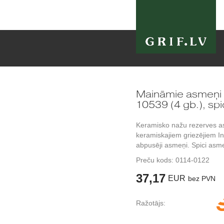
Maināmie asmeņi S
10539 (4 gb.), spi
Keramisko nažu rezerves asm
keramiskajiem griezējiem Ind
abpusēji asmeņi. Spici asme
Preču kods:
0114-0122
37,17
EUR
bez PVN
Ražotājs: