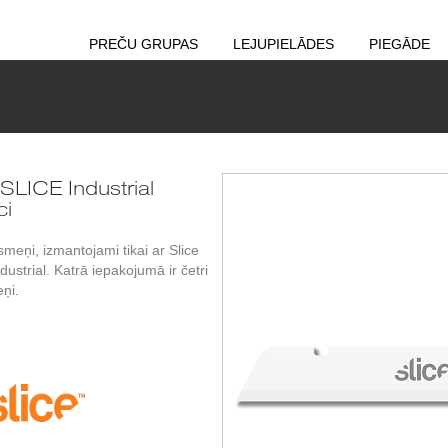
PREČU GRUPAS
LEJUPIELĀDES
PIEGĀDE
LICE Industrial
ci
eņi, izmantojami tikai ar Slice
ustrial. Katrā iepakojumā ir četri
ņi.