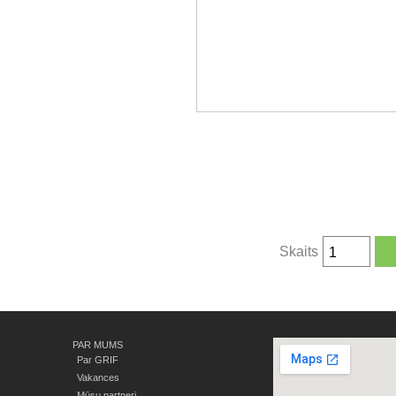
Skaits
PAR MUMS
Par GRIF
Vakances
Mūsu partneri