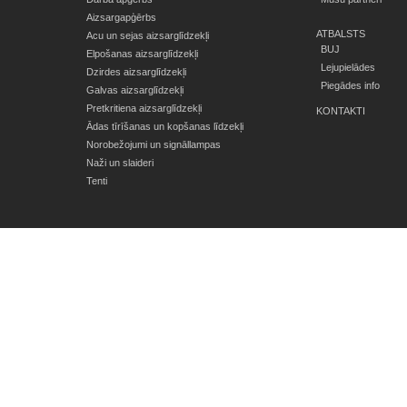
Aizsargapģērbs
ATBALSTS
Acu un sejas aizsarglīdzekļi
BUJ
Elpošanas aizsarglīdzekļi
Lejupielādes
Dzirdes aizsarglīdzekļi
Piegādes info
Galvas aizsarglīdzekļi
Pretkritiena aizsarglīdzekļi
KONTAKTI
Ādas tīrīšanas un kopšanas līdzekļi
Norobežojumi un signāllampas
Naži un slaideri
Tenti