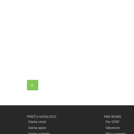
<
PREČU KATALOGS
PAR MUMS
Darba cimdi
Par GRIF
Darba apavi
Vakances
Darba apģērbs
Mūsu partneri