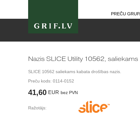
PREČU GRUP
Nazis SLICE Utility 10562, saliekams
SLICE 10562 saliekams kabata drošības nazis.
Preču kods:
0114-0152
41,60
EUR
bez PVN
Ražotājs: