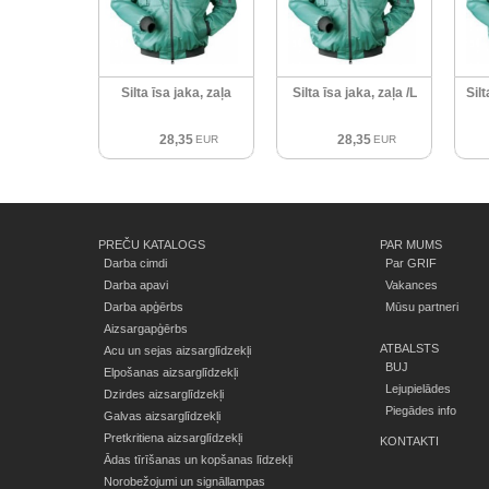
Silta īsa jaka, zaļa
Silta īsa jaka, zaļa /L
Silt
28,35
28,35
EUR
EUR
PREČU KATALOGS
PAR MUMS
Darba cimdi
Par GRIF
Darba apavi
Vakances
Darba apģērbs
Mūsu partneri
Aizsargapģērbs
ATBALSTS
Acu un sejas aizsarglīdzekļi
BUJ
Elpošanas aizsarglīdzekļi
Lejupielādes
Dzirdes aizsarglīdzekļi
Piegādes info
Galvas aizsarglīdzekļi
Pretkritiena aizsarglīdzekļi
KONTAKTI
Ādas tīrīšanas un kopšanas līdzekļi
Norobežojumi un signāllampas