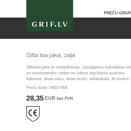
PREČU GRUP
Silta īsa jaka, zaļa
Siltināta jaka ar rāvējslēdzēju, izpogājamu kažokādas od
un noņemamām rokām no ūdens atgrūdoša auduma.
Kabatas: divas sānu, divas krūšu, iekškabata. M izmērs
Preču kods:
0402-058
28,35
EUR
bez PVN