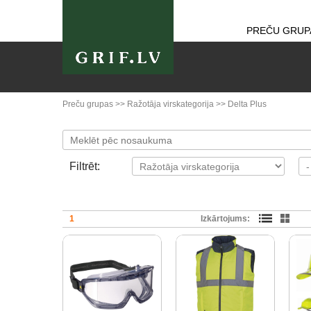
PREČU GRUP
Preču grupas
>>
Ražotāja virskategorija
>>
Delta Plus
Filtrēt:
1
Izkārtojums: