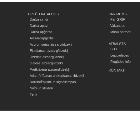
PREČU KATALOGS
PAR MUMS
Darba cimdi
Par GRIF
Darba apavi
Vakances
Darba apģērbs
Mūsu partneri
Aizsargapģērbs
ATBALSTS
Acu un sejas aizsarglīdzekļi
BUJ
Elpošanas aizsarglīdzekļi
Lejupielādes
Dzirdes aizsarglīdzekļi
Piegādes info
Galvas aizsarglīdzekļi
Pretkritiena aizsarglīdzekļi
KONTAKTI
Ādas tīrīšanas un kopšanas līdzekļi
Norobežojumi un signāllampas
Naži un slaideri
Tenti