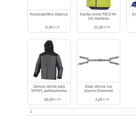
Aizsargbrilles Galeras
Darba veste FIDJI Hi-
Ķi
Vis dzeltena
6,30
31,00
EUR
EUR
Ziemas darba jaka
Zoda siksna 4.p.
TATRY, pelēka/melna
ķiverei Diamond
65,00
3,20
EUR
EUR
1