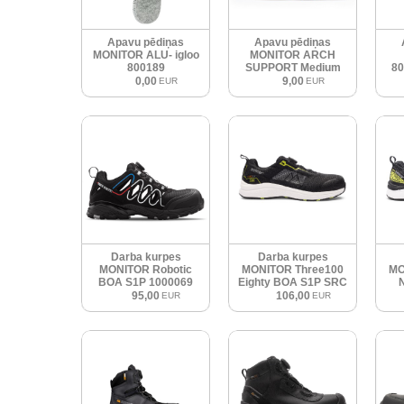
Apavu pēdiņas
Apavu pēdiņas
MONITOR ALU- igloo
MONITOR ARCH
800189
SUPPORT Medium
80
0,00
9,00
EUR
EUR
Darba kurpes
Darba kurpes
MONITOR Robotic
MONITOR Three100
MO
BOA S1P 1000069
Eighty BOA S1P SRC
95,00
106,00
EUR
EUR