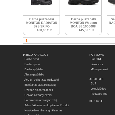
Darba puszābaki
Darba puszābaki
Sa
MONITOR RADIATOR
MONITOR Weapon
RAD
S7S SR FO
BOA S3 1000088
168,00
145,38
EUR
EUR
1
PREČU KATALOGS
PAR MUMS
Darba cimdi
Par GRIF
Darba apavi
Vakances
Darba apģērbs
Mūsu partneri
Aizsargapģērbs
ATBALSTS
Acu un sejas aizsarglīdzekļi
BUJ
Elpošanas aizsarglīdzekļi
Lejupielādes
Dzirdes aizsarglīdzekļi
Piegādes info
Galvas aizsarglīdzekļi
Pretkritiena aizsarglīdzekļi
KONTAKTI
Ādas tīrīšanas un kopšanas līdzekļi
Norobežojumi un signāllampas