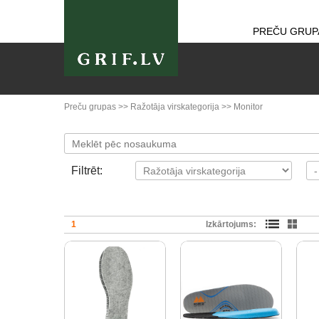
PREČU GRUP
Preču grupas
>>
Ražotāja virskategorija
>>
Monitor
Filtrēt:
1
Izkārtojums: