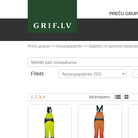
PREČU GRUP
Preču grupas
>>
Aizsargapģērbs
>>
Apģērbs no gaismas atstarojo
Filtrēt:
1
2
3
4
Izkārtojums: