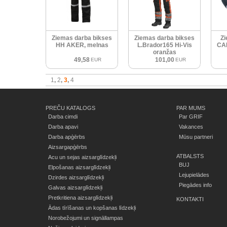
Ziemas darba bikses
Ziemas darba bikses
Zi
HH AKER, melnas
L.Brador165 Hi-Vis
CAN
oranžas
49,58
101,00
EUR
EUR
1
2
3
4
PREČU KATALOGS
PAR MUMS
Darba cimdi
Par GRIF
Darba apavi
Vakances
Darba apģērbs
Mūsu partneri
Aizsargapģērbs
ATBALSTS
Acu un sejas aizsarglīdzekļi
BUJ
Elpošanas aizsarglīdzekļi
Lejupielādes
Dzirdes aizsarglīdzekļi
Piegādes info
Galvas aizsarglīdzekļi
Pretkritiena aizsarglīdzekļi
KONTAKTI
Ādas tīrīšanas un kopšanas līdzekļi
Norobežojumi un signāllampas