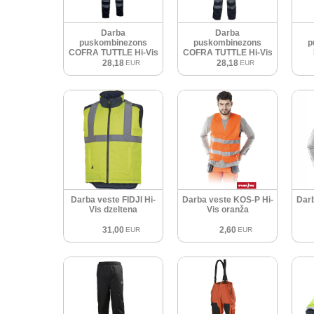
Darba
Darba
puskombinezons
puskombinezons
p
COFRA TUTTLE Hi-Vis
COFRA TUTTLE Hi-Vis
dzeltens
oranžs
H
28,18
28,18
EUR
EUR
Darba veste FIDJI Hi-
Darba veste KOS-P Hi-
Darb
Vis dzeltena
Vis oranža
31,00
2,60
EUR
EUR