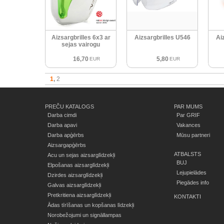
Aizsargbrilles 6x3 ar
Aizsargbrilles U546
Ai
sejas vairogu
16,70
5,80
EUR
EUR
1
2
PREČU KATALOGS
PAR MUMS
Darba cimdi
Par GRIF
Darba apavi
Vakances
Darba apģērbs
Mūsu partneri
Aizsargapģērbs
ATBALSTS
Acu un sejas aizsarglīdzekļi
BUJ
Elpošanas aizsarglīdzekļi
Lejupielādes
Dzirdes aizsarglīdzekļi
Piegādes info
Galvas aizsarglīdzekļi
Pretkritiena aizsarglīdzekļi
KONTAKTI
Ādas tīrīšanas un kopšanas līdzekļi
Norobežojumi un signāllampas