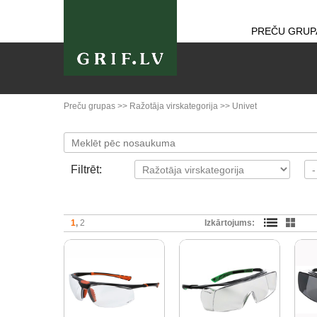
PREČU GRUP
Preču grupas
>>
Ražotāja virskategorija
>>
Univet
Filtrēt:
1
2
Izkārtojums: