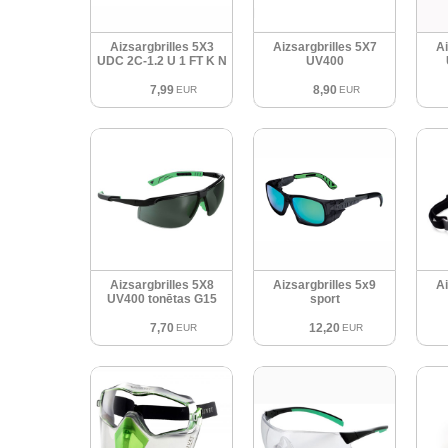
Aizsargbrilles 5X3
Aizsargbrilles 5X7
Ai
UDC 2C-1.2 U 1 FT K N
UV400
7,99
8,90
EUR
EUR
Aizsargbrilles 5X8
Aizsargbrilles 5x9
Ai
UV400 tonētas G15
sport
7,70
12,20
EUR
EUR