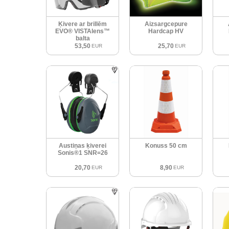
Ķivere ar brillēm
Aizsargcepure
EVO® VISTAlens™
Hardcap HV
balta
53,50
25,70
EUR
EUR
Austiņas ķiverei
Konuss 50 cm
Sonis®1 SNR=26
20,70
8,90
EUR
EUR